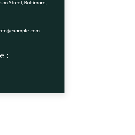
son Street, Baltimore,
info@example.com
e :