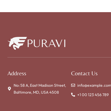
Address
Contact Us
No: 58 A, East Madison Street,
info@example.co
Baltimore, MD, USA 4508
+1 00 123 456 789