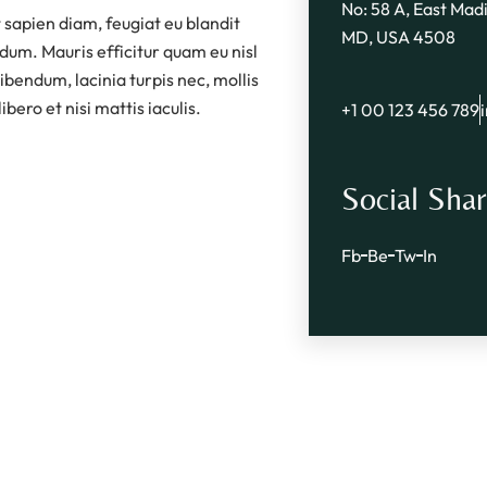
No: 58 A, East Madi
sapien diam, feugiat eu blandit
MD, USA 4508
rdum. Mauris efficitur quam eu nisl
ibendum, lacinia turpis nec, mollis
bero et nisi mattis iaculis.
+1 00 123 456 789
Social Shar
Fb
Be
Tw
In