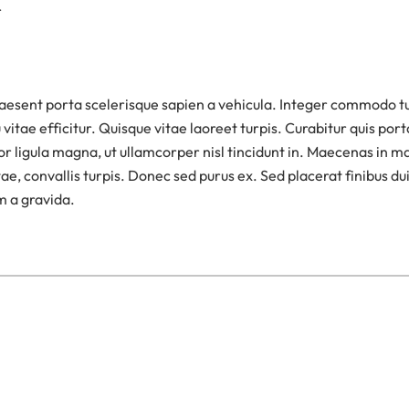
r
raesent porta scelerisque sapien a vehicula. Integer commodo t
tae efficitur. Quisque vitae laoreet turpis. Curabitur quis porta
or ligula magna, ut ullamcorper nisl tincidunt in. Maecenas in ma
, convallis turpis. Donec sed purus ex. Sed placerat finibus dui 
am a gravida.