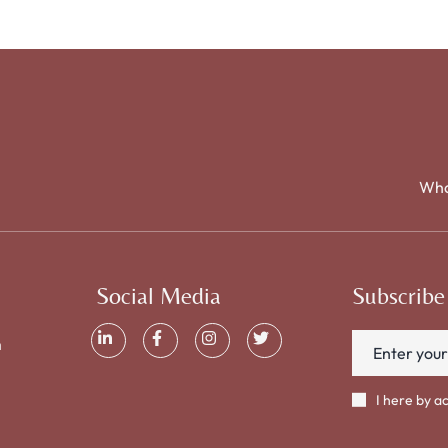
Wha
Social Media
Subscribe
m
I here by a