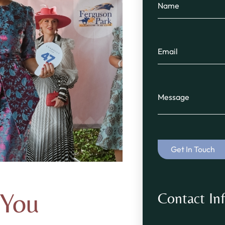
 You
Contact In