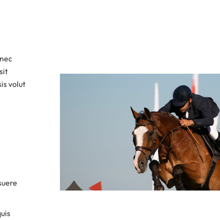
 nec
sit
is volut
suere
uis